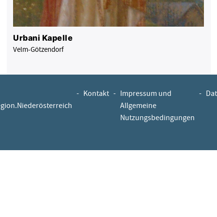
Urbani Kapelle
Velm-Götzendorf
-
Kontakt
-
Impressum und
-
Dat
egion.Niederösterreich
Allgemeine
Nutzungsbedingungen