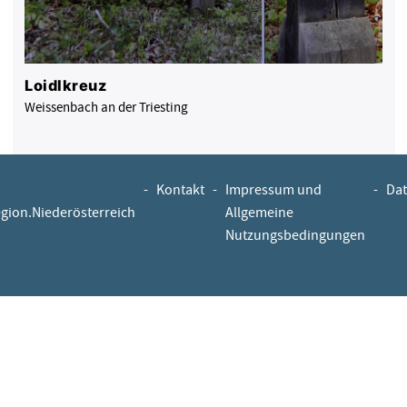
Loidlkreuz
Weissenbach an der Triesting
-
Kontakt
-
Impressum und
-
Dat
egion.Niederösterreich
Allgemeine
Nutzungsbedingungen