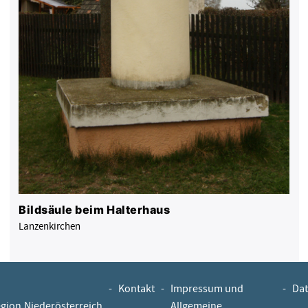
Bildsäule beim Halterhaus
Lanzenkirchen
-
Kontakt
-
Impressum und
-
Dat
egion.Niederösterreich
Allgemeine