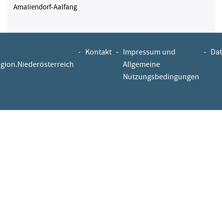
Amaliendorf-Aalfang
-
Kontakt
-
Impressum und
-
Dat
egion.Niederösterreich
Allgemeine
Nutzungsbedingungen