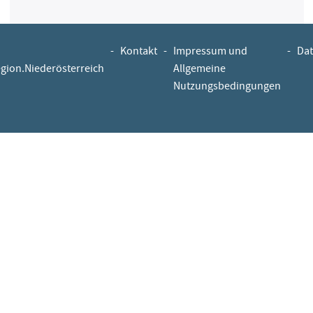
-
Kontakt
-
Impressum und
-
Dat
egion.Niederösterreich
Allgemeine
Nutzungsbedingungen