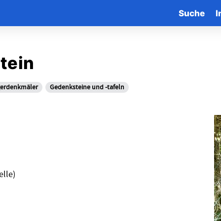
Suche
I
tein
gerdenkmäler
Gedenksteine und -tafeln
lle)