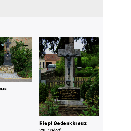
euz
Riepl Gedenkkreuz
Wullersdorf