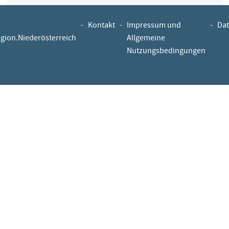
-
Kontakt
-
Impressum und
-
Dat
egion.Niederösterreich
Allgemeine
Nutzungsbedingungen