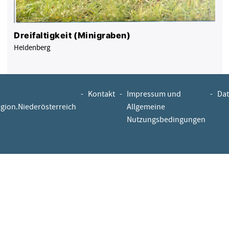
Dreifaltigkeit (Minigraben)
Heldenberg
-
Kontakt
-
Impressum und
-
Dat
egion.Niederösterreich
Allgemeine
Nutzungsbedingungen