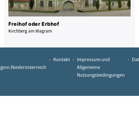
Freihof oder Erbhof
Kirchberg am Wagram
-
Kontakt
-
Impressum und
-
Dat
egion.Niederösterreich
Allgemeine
Nutzungsbedingungen