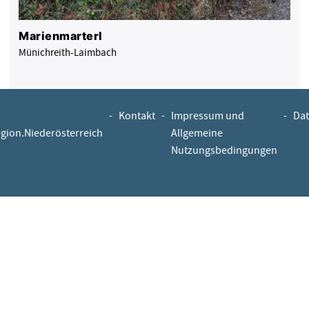
Marienmarterl
Münichreith-Laimbach
-
Kontakt
-
Impressum und
-
Dat
egion.Niederösterreich
Allgemeine
Nutzungsbedingungen