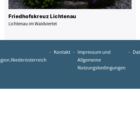
Friedhofskreuz Lichtenau
Lichtenau im Waldviertel
-
Kontakt
-
Impressum und
-
Dat
egion.Niederösterreich
Allgemeine
Nutzungsbedingungen