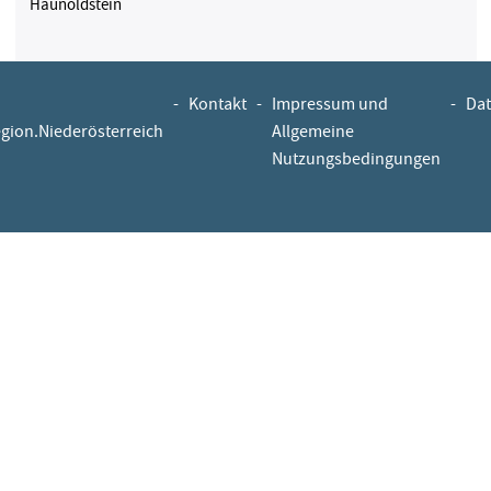
Haunoldstein
-
Kontakt
-
Impressum und
-
Dat
egion.Niederösterreich
Allgemeine
Nutzungsbedingungen