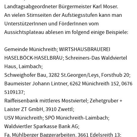
Landtagsabgeordneter Bürgermeister Karl Moser.
An vielen Stirnseiten der Aufstiegsstufen kann man
UnterstützerInnen und FörderInnen vom
Aussichtsplateau ablesen im folgend einige Beispiele:
Gemeinde Münichreith; WIRTSHAUSBRAUEREI
HASELBÖCK-HASELBRÄU; Schreiners-Das Waldviertel
Haus, Laimbach;
Schweighofer Bau, 3282 St.Georgen/Leys, Forsthub 20;
Baumeister Johann Lintner, 6262 Münichreith 152, 0676
5109137;
Raiffeisenbank mittleres Mostviertel; Zehetgruber +
Laister ZT GmbH, 3910 Zwettl;
USV Münichreith; SPÖ Münichreith-Laimbach;
Waldviertler Sparkasse Bank AG;
Fa. Mühlberger Baggerarbeiten, 3661 Edelsreith 13;