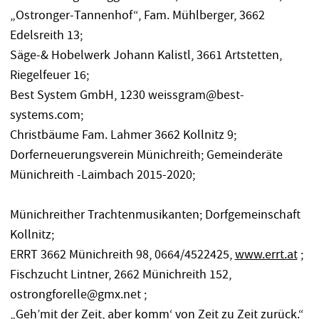
„Ostronger-Tannenhof“, Fam. Mühlberger, 3662
Edelsreith 13;
Säge-& Hobelwerk Johann Kalistl, 3661 Artstetten,
Riegelfeuer 16;
Best System GmbH, 1230 weissgram@best-
systems.com;
Christbäume Fam. Lahmer 3662 Kollnitz 9;
Dorferneuerungsverein Münichreith; Gemeinderäte
Münichreith -Laimbach 2015-2020;
Münichreither Trachtenmusikanten; Dorfgemeinschaft
Kollnitz;
ERRT 3662 Münichreith 98, 0664/4522425,
www.errt.at
;
Fischzucht Lintner, 2662 Münichreith 152,
ostrongforelle@gmx.net ;
„Geh’mit der Zeit, aber komm‘ von Zeit zu Zeit zurück.“