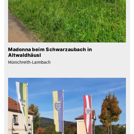
Madonna beim Schwarzaubach in
Altwaldhäusl
Münichreith-Laimbach