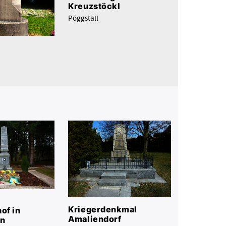
Kreuzstöckl
Pöggstall
Kriegerdenkmal
of in
Amaliendorf
n