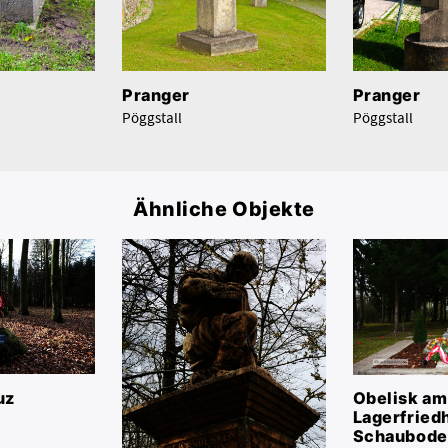
Pranger
Pranger
Pöggstall
Pöggstall
Ähnliche Objekte
uz
Obelisk am
Lagerfriedh
Schaubode