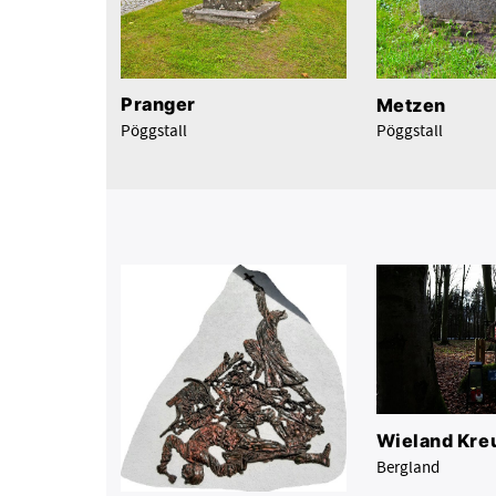
Pranger
Metzen
Pöggstall
Pöggstall
Wieland Kre
Bergland