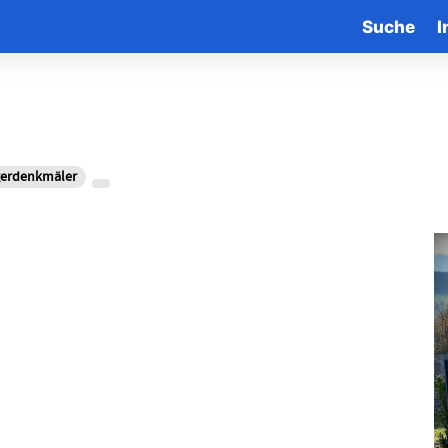
Suche
I
gerdenkmäler