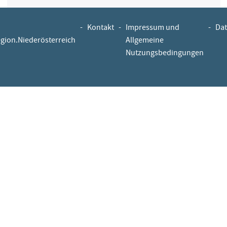
-
Kontakt
-
Impressum und
-
Dat
egion.Niederösterreich
Allgemeine
Nutzungsbedingungen