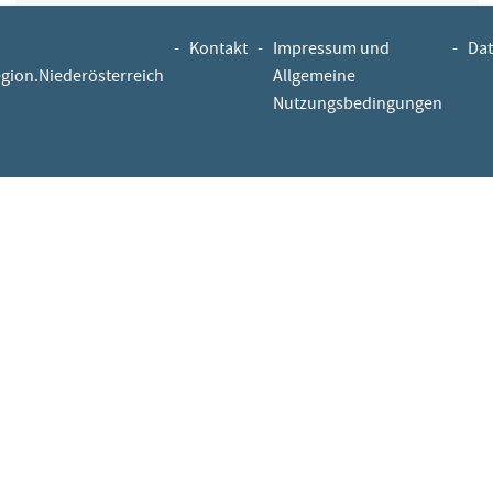
-
Kontakt
-
Impressum und
-
Dat
egion.Niederösterreich
Allgemeine
Nutzungsbedingungen