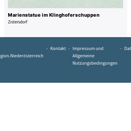
Marienstatue im Klinghoferschuppen
Zistersdorf
-
Kontakt
-
Impressum und
-
Dat
egion.Niederösterreich
Allgemeine
Nutzungsbedingungen