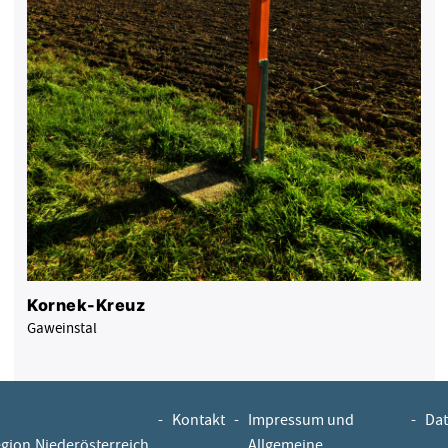
Kornek-Kreuz
Gaweinstal
-
Kontakt
-
Impressum und
-
Dat
egion.Niederösterreich
Allgemeine