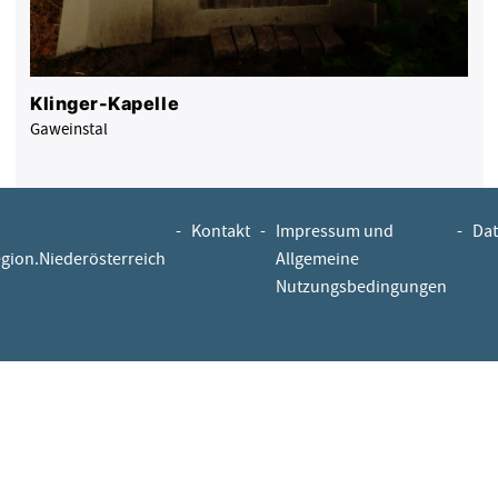
Klinger-Kapelle
Gaweinstal
-
Kontakt
-
Impressum und
-
Dat
egion.Niederösterreich
Allgemeine
Nutzungsbedingungen