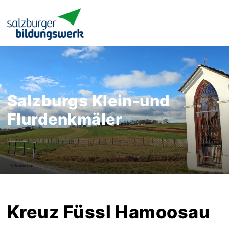
Salzburgs Klein-und
Flurdenkmäler
Kreuz Füssl Hamoosau