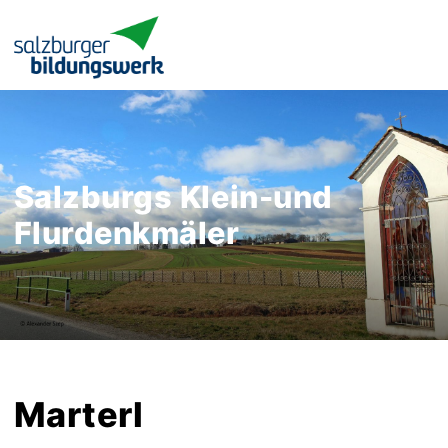
Salzburgs Klein-und
Flurdenkmäler
Marterl