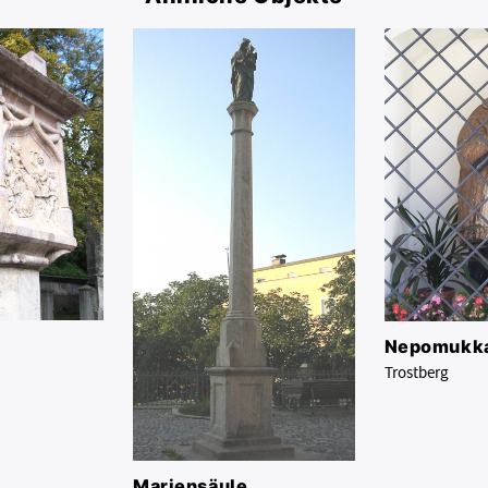
Nepomukka
Trostberg
Mariensäule