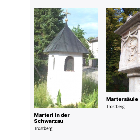
Martersäule
Trostberg
Marterl in der
Schwarzau
Trostberg