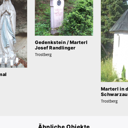
Gedenkstein / Marterl
Josef Randlinger
Trostberg
mal
Marterl in 
Schwarzau
Trostberg
Ähnliche Objekte