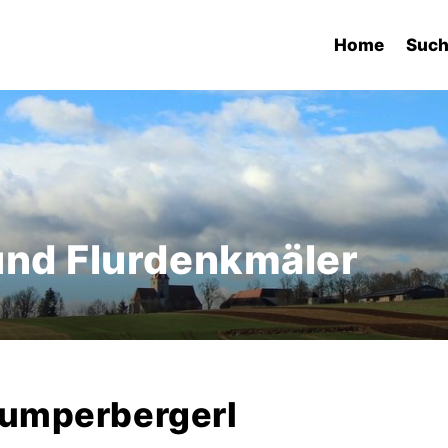
Home
Suc
und Flurdenkmäler
lumperbergerl