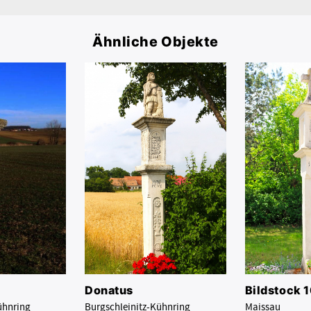
Ähnliche Objekte
Donatus
Bildstock 
Burgschleinitz-Kühnring
Maissau
ühnring