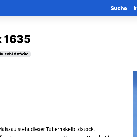
Suche
I
k 1635
Säulenbildstöcke
Maissau steht dieser Tabernakelbildstock.