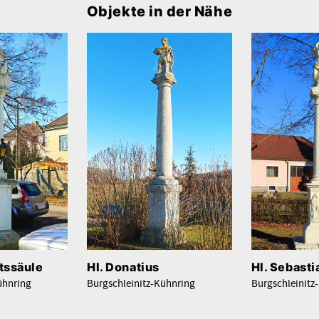
Objekte in der Nähe
itssäule
Hl. Donatius
Hl. Sebasti
ühnring
Burgschleinitz-Kühnring
Burgschleinitz