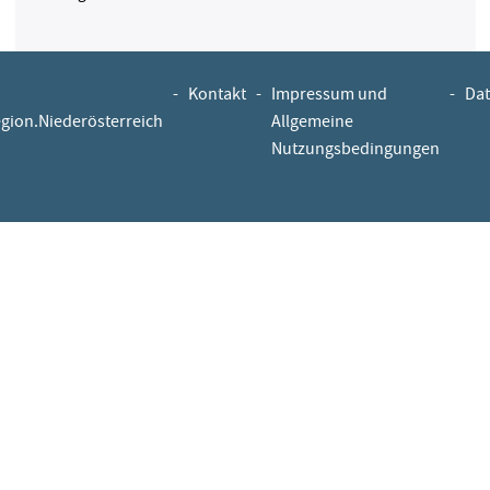
-
Kontakt
-
Impressum und
-
Dat
egion.Niederösterreich
Allgemeine
Nutzungsbedingungen