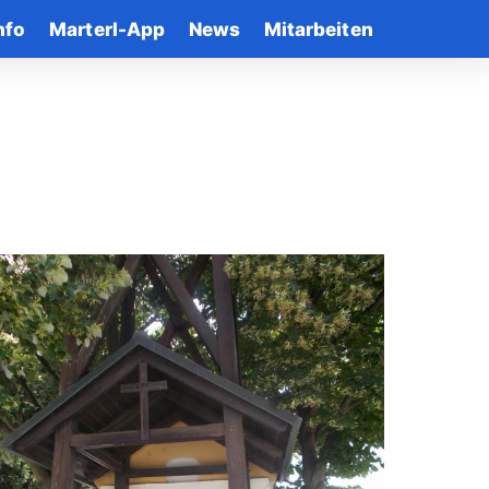
nfo
Marterl-App
News
Mitarbeiten