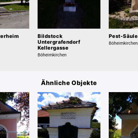
terheim
Bildstock
Pest-Säul
Untergrafendorf
Böheimkirchen
Kellergasse
Böheimkirchen
Ähnliche Objekte