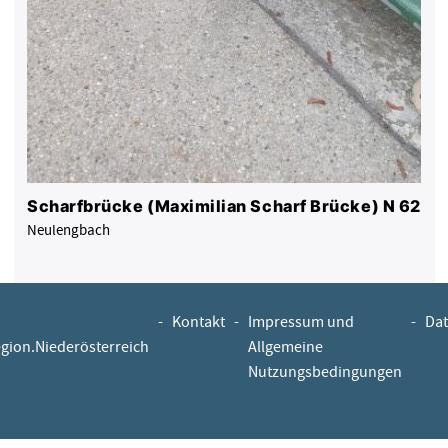
Scharfbrücke (Maximilian Scharf Brücke) N 62
Neulengbach
-
Kontakt
-
Impressum und
-
Dat
egion.Niederösterreich
Allgemeine
Nutzungsbedingungen