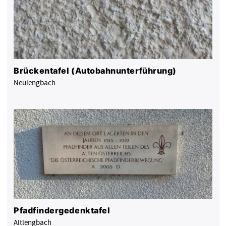
Brückentafel (Autobahnunterführung)
Neulengbach
Pfadfindergedenktafel
Altlengbach