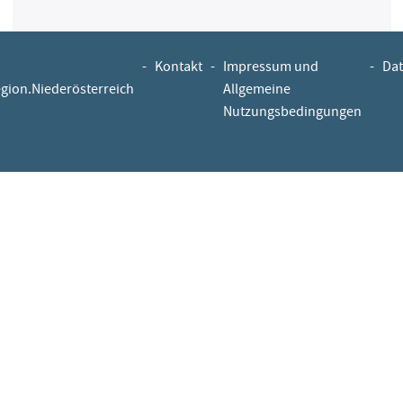
-
Kontakt
-
Impressum und
-
Dat
egion.Niederösterreich
Allgemeine
Nutzungsbedingungen