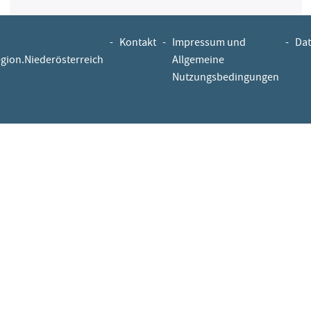
-
Kontakt
-
Impressum und
-
Dat
egion.Niederösterreich
Allgemeine
Nutzungsbedingungen