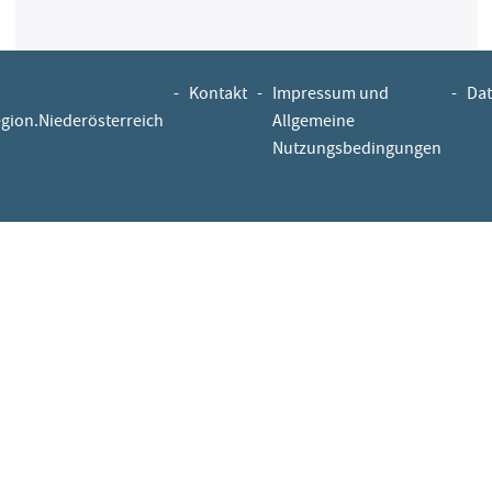
-
Kontakt
-
Impressum und
-
Dat
egion.Niederösterreich
Allgemeine
Nutzungsbedingungen