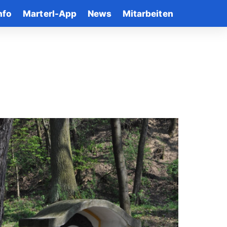
nfo
Marterl-App
News
Mitarbeiten