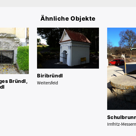
Ähnliche Objekte
Biribründl
ges Bründl,
Weitersfeld
dl
Schulbrun
Irnfritz-Messer