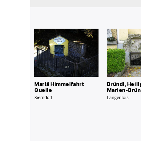
Mariä Himmelfahrt
Bründl, Heili
Quelle
Marien-Brün
Sierndorf
Langenlois