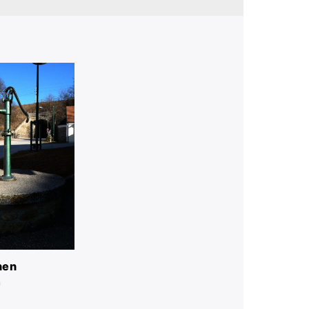
nen
n