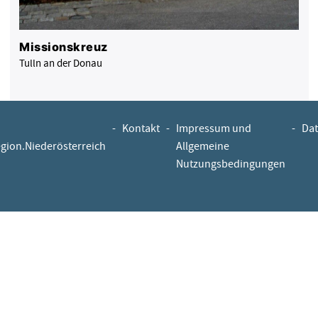
Missionskreuz
Tulln an der Donau
-
Kontakt
-
Impressum und
-
Dat
egion.Niederösterreich
Allgemeine
Nutzungsbedingungen