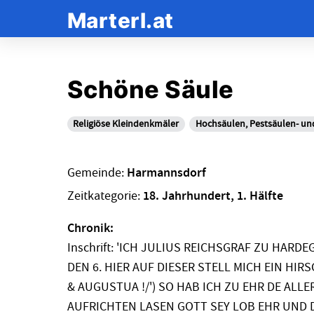
Marterl.at
Schöne Säule
Religiöse Kleindenkmäler
Hochsäulen, Pestsäulen- un
Gemeinde:
Harmannsdorf
Zeitkategorie:
18. Jahrhundert, 1. Hälfte
Chronik:
Inschrift: 'ICH JULIUS REICHSGRAF ZU HAR
DEN 6. HIER AUF DIESER STELL MICH EIN HI
& AUGUSTUA !/') SO HAB ICH ZU EHR DE ALLE
AUFRICHTEN LASEN GOTT SEY LOB EHR UND D