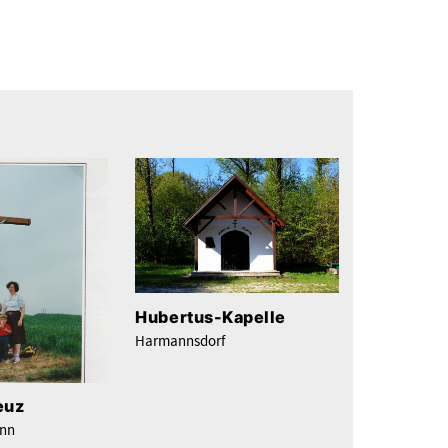
Hubertus-Kapelle
Harmannsdorf
euz
unn