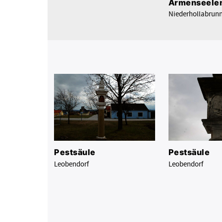
Armenseele
Niederhollabrun
Pestsäule
Pestsäule
Leobendorf
Leobendorf