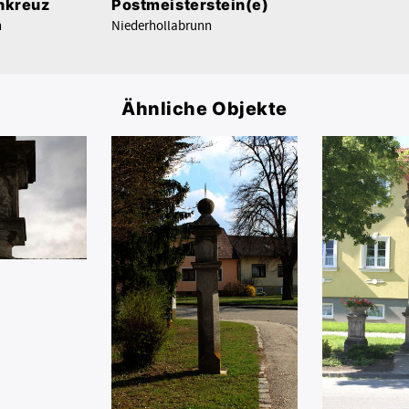
nkreuz
Postmeisterstein(e)
n
Niederhollabrunn
Ähnliche Objekte