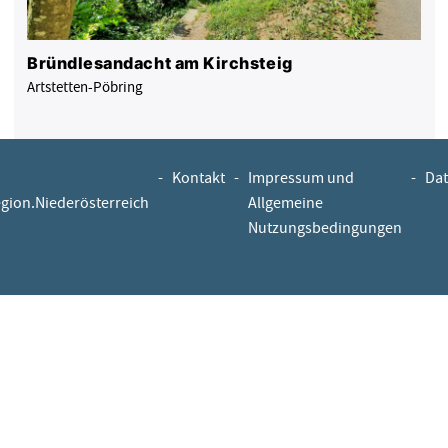
Bründlesandacht am Kirchsteig
Artstetten-Pöbring
-
Kontakt
-
Impressum und
-
Dat
egion.Niederösterreich
Allgemeine
Nutzungsbedingungen