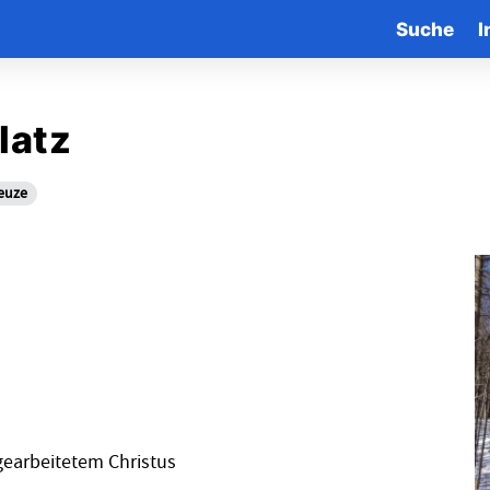
Suche
I
latz
euze
gearbeitetem Christus