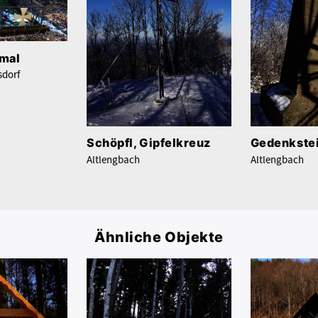
mal
sdorf
Schöpfl, Gipfelkreuz
Gedenkste
Altlengbach
Altlengbach
Ähnliche Objekte