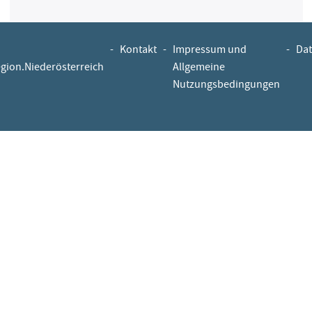
-
Kontakt
-
Impressum und
-
Dat
egion.Niederösterreich
Allgemeine
Nutzungsbedingungen