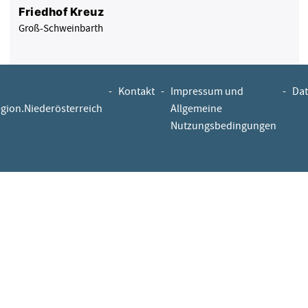
Friedhof Kreuz
Groß-Schweinbarth
-
Kontakt
-
Impressum und
-
Dat
egion.Niederösterreich
Allgemeine
Nutzungsbedingungen