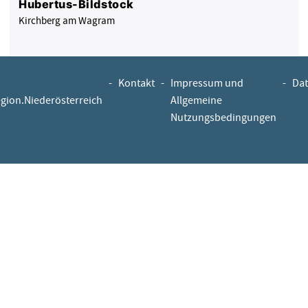
Hubertus-Bildstock
Kirchberg am Wagram
-
Kontakt
-
Impressum und
-
Dat
egion.Niederösterreich
Allgemeine
Nutzungsbedingungen