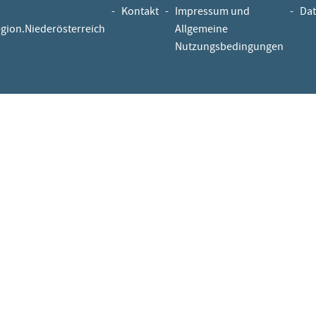
-
Kontakt
-
Impressum und
-
Dat
egion.Niederösterreich
Allgemeine
Nutzungsbedingungen