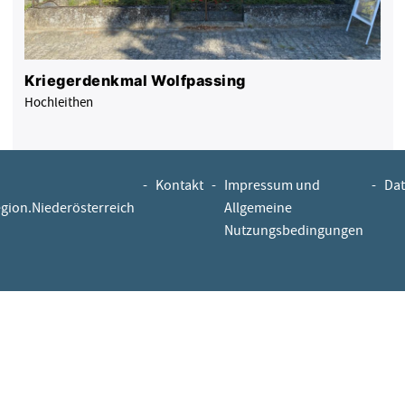
Kriegerdenkmal Wolfpassing
Hochleithen
-
Kontakt
-
Impressum und
-
Dat
egion.Niederösterreich
Allgemeine
Nutzungsbedingungen