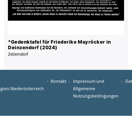
*Gedenktafel für Friederike Mayröcker in
Deinzendorf (2024)
Zellerndorf
-
Kontakt
-
Impressum und
-
Dat
egion.Niederösterreich
Allgemeine
Nutzungsbedingungen