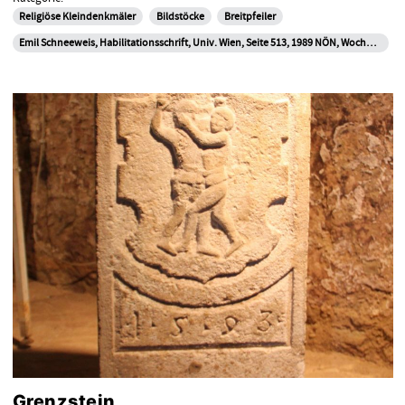
Religiöse Kleindenkmäler
Bildstöcke
Breitpfeiler
Emil Schneeweis, Habilitationsschrift, Univ. Wien, Seite 513, 1989 NÖN, Woche 39, 26.09.2011 NÖN, Woche 36, 02.09.2013 Text Mag. Erich Broidl
Grenzstein