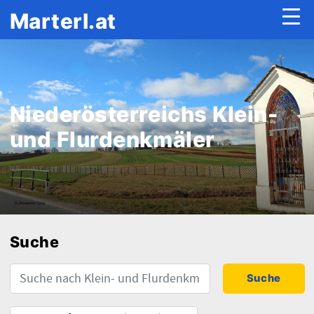
Marterl.at
Niederösterreichs Klein-
und Flurdenkmäler
Suche