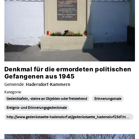
Denkmal für die ermordeten politischen
Gefangenen aus 1945
Gemeinde:
Hadersdorf-Kammern
Kategorie:
Gedenktafeln, -steine an Objekten oder freistehend
Erinnerungsmale
Ereignis- und Erinnerungsgedenkmale
http://www.gedenkstaette-hadersdorf.at/gedenkstaette_hadersdorf23df.html?id=74 (Abfrage am 12.2.2018) Text Mag. Erich Broidl