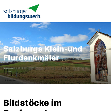
Salzburgs Klein-und
Flurdenkmäler
Bildstöcke im