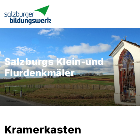
Salzburgs Klein-und
Flurdenkmäler
Kramerkasten