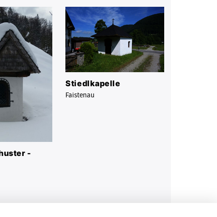
Stiedlkapelle
Faistenau
huster -