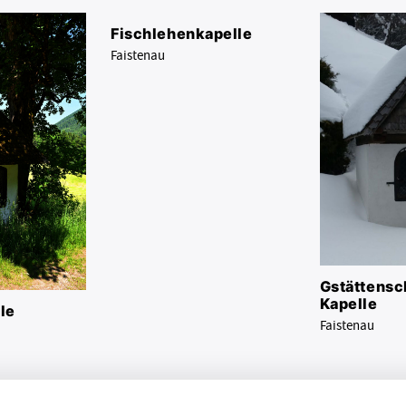
Fischlehenkapelle
Faistenau
Gstättensc
Kapelle
le
Faistenau