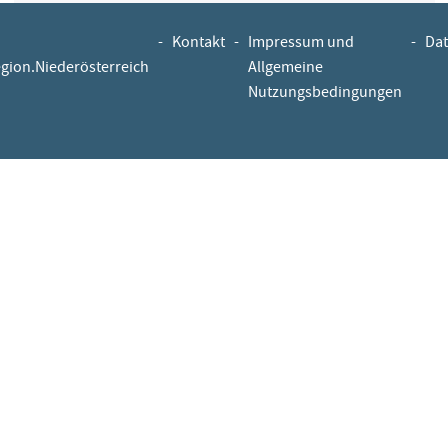
-
Kontakt
-
Impressum und
-
Dat
egion.Niederösterreich
Allgemeine
Nutzungsbedingungen