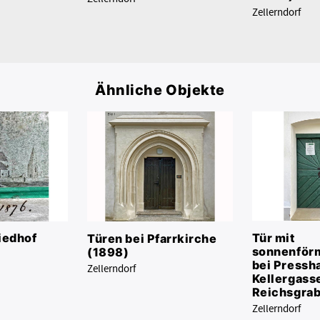
Zellerndorf
Ähnliche Objekte
Tür mit
iedhof
Türen bei Pfarrkirche
sonnenför
(1898)
bei Pressha
Zellerndorf
Kellergass
Reichsgrab
Zellerndorf