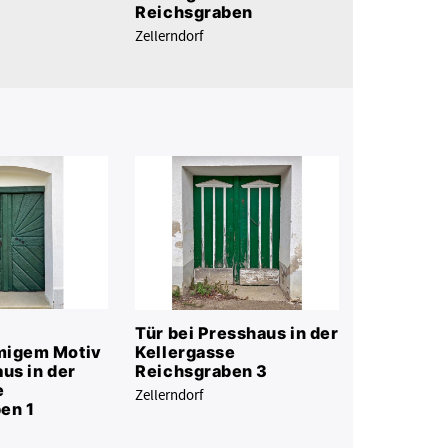
Reichsgraben
Zellerndorf
Tür bei Presshaus in der
migem Motiv
Kellergasse
us in der
Reichsgraben 3
e
Zellerndorf
en 1