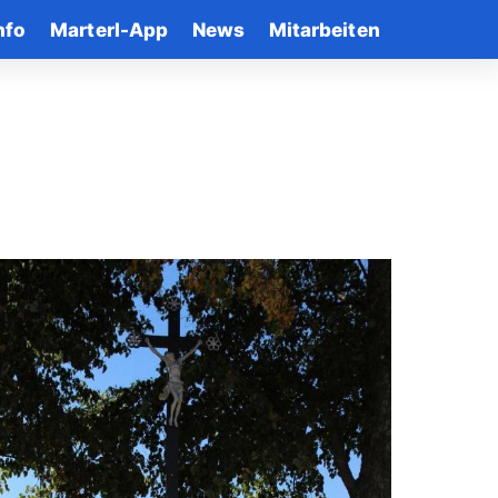
nfo
Marterl-App
News
Mitarbeiten