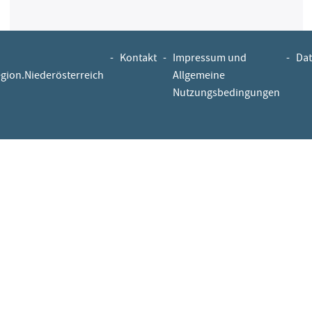
-
Kontakt
-
Impressum und
-
Dat
egion.Niederösterreich
Allgemeine
Nutzungsbedingungen