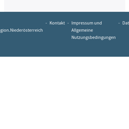
-
Kontakt
-
Impressum und
-
Dat
egion.Niederösterreich
Allgemeine
Nutzungsbedingungen