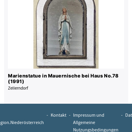
Marienstatue in Mauernische bei Haus No.78
(1991)
Zellerndorf
-
Kontakt
-
Impressum und
-
Dat
egion.Niederösterreich
Allgemeine
Nutzungsbedingungen